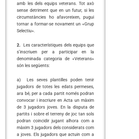
amb les dels equips veterans. Tot axò
sense detriment que en un futur, si les
circumstàncies ho afavoreixen, pugui
tornar a formar-se novament un «Grup
Selectiu».
2.
Les característiques dels equips que
s’inscriuen per a participar en la
denominada categoria de «Veterans»
són les següents:
a) Les seves plantilles poden tenir
jugadors de totes les edats permeses,
ara bé, per a cada partit només podran
convocar i inscriure en Acta un màxim
de 3 jugadors joves. En la disputa de
partits i sobre el terreny de joc tan sols
podran coincidir jugant alhora com a
màxim 3 jugadors dels considerats com
a joves. Els jugadors que actuin com a