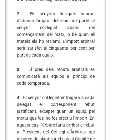
2.
Els senyors delegats hauran
d’abonar l’import del rebut del partit al
senyor col.legiat abans del
començament del matx, o bé quan ell
mateix els ho reclami. L’import arbitral
serà satisfet al cinquanta per cent per
part de cada equip.
3.
El preu dels rebuts arbitrals es
comunicarà als equips al principi de
cada temporada.
4.
El senyor col.legiat entregarà a cada
delegat el corresponent rebut
justificant, excepte quan un equip, pel
motiu que fos, no fes efectiu l’import. En
aquest cas, l’àrbitre faria arribar el rebut
al President del Col·legi d’Àrbitres, qui
després de plantejar el cas al Comitè de