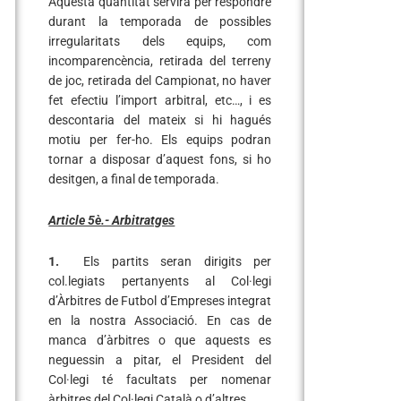
Aquesta quantitat servirà per respondre
durant la temporada de possibles
irregularitats dels equips, com
incomparencència, retirada del terreny
de joc, retirada del Campionat, no haver
fet efectiu l’import arbitral, etc…, i es
descontaria del mateix si hi hagués
motiu per fer-ho. Els equips podran
tornar a disposar d’aquest fons, si ho
desitgen, a final de temporada.
Article 5è.- Arbitratges
1.
Els partits seran dirigits per
col.legiats pertanyents al Col·legi
d’Àrbitres de Futbol d’Empreses integrat
en la nostra Associació. En cas de
manca d’àrbitres o que aquests es
neguessin a pitar, el President del
Col·legi té facultats per nomenar
àrbitres del Col·legi Català o d’altres.