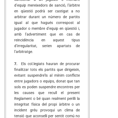
d’equip mereixedors de sanció, l’àrbitre
en qüestió podrà ser castigat a no
arbitrar durant un número de partits
igual al que hagués correspost al
jugador o membre d’equip en qüestió i,
amb l’advertiment que en cas de
reincidència en aquest tipus
d’irregularitat, serien apartats de
l’arbitratge.
7.
Els col.legiats hauran de procurar
finalitzar tots els partits que dirigeixin,
evitant suspendre’ls al mínim conflicte
entre jugadors o equips, donat que tan
sols es poden suspendre encontres per
les causes que recull el present
Reglament o bé quan realment perilli la
integritat física del propi àrbitre o un
incident gréu provoqui un clima de
tensió que aconselli per sentit comú no