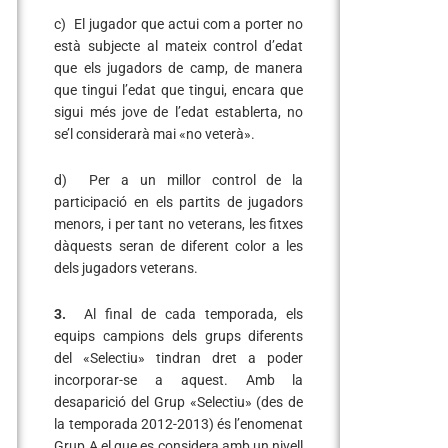
c) El jugador que actui com a porter no
està subjecte al mateix control d’edat
que els jugadors de camp, de manera
que tingui l’edat que tingui, encara que
sigui més jove de l’edat establerta, no
se’l considerarà mai «no veterà».
d) Per a un millor control de la
participació en els partits de jugadors
menors, i per tant no veterans, les fitxes
dàquests seran de diferent color a les
dels jugadors veterans.
3.
Al final de cada temporada, els
equips campions dels grups diferents
del «Selectiu» tindran dret a poder
incorporar-se a aquest. Amb la
desaparició del Grup «Selectiu» (des de
la temporada 2012-2013) és l’enomenat
Grup A el que es considera amb un nivell