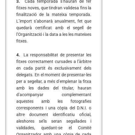
3.
Cada temporada s’hauran de fer
fitxes noves, que tindran validesa fins la
finalització de la mateixa temporada.
L’import s’abonarà anualment, fet que
quedarà certificat amb el segell de
l’Organització i la data a les les mateixes
fitxes.
4.
La responsabilitat de presentar les
fitxes correctament cursades a l’àrbitre
en cada partit és exclusivament dels
delegats. En el moment de presentar-les
per a segellar, a més d’emplenar la fitxa
amb les dades del titular, hauran
d’acompanyar complementant
aquestes amb les fotografies
corresponents i una còpia del D.N.I. o
altre document identificatiu oficial,
aleshores se’ls seran segallades i
validades, quedant-se el Comitè
Organitzador amb una còpia de cada