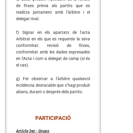
de fitxes prèvia als partits que es
realitza júntament amb l’àrbitre i el
delegat rival.
f) Signar en els apartats de l’acta
Arbitral en els que es requereix la seva
conformitat: revisió de fitxes,
conformitat amb les dades expresades
en l’Acta i com a delegat de camp (si és
el cas).
g) Fer observar a l’àrbitre qualsevol
incidència destacable que s’hagi produit
abans, durant o després dels partits.
PARTICIPACIÓ
Article 3er.- Grups