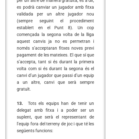
per un altre de manera gratuïta, és a dir,
es podrà canviar un jugador amb fitxa
validada per un altre jugador nou
(sempre seguint el procediment
establert en el Punt 8). Un cop
començada la segona volta de la lliga
aquest canvis ja no es permetran i
només s’acceptaran fitxes noves previ
pagament de les mateixes. El que sí que
s’accepta, tant si és durant la primera
volta com si és durant la segona és el
canvi d’un jugador que passi d’un equip
a un altre, canvi que serà sempre
gratuït.
13.
Tots els equips han de tenir un
delegat amb fitxa i a poder ser un
suplent, que serà el representant de
l’equip fora del terreny de joc i que té les
següents funcions: