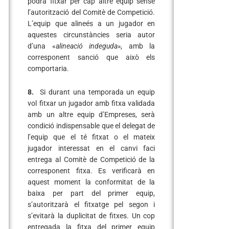
podrà fitxar per cap altre equip sense
l’autorització del Comitè de Competició.
L’equip que alineés a un jugador en
aquestes circunstàncies seria autor
d’una «
alineació indeguda»
, amb la
corresponent sanció que això els
comportaria.
8.
Si durant una temporada un equip
vol fitxar un jugador amb fitxa validada
amb un altre equip d’Empreses, serà
condició indispensable que el delegat de
l’equip que el té fitxat o el mateix
jugador interessat en el canvi faci
entrega al Comitè de Competició de la
corresponent fitxa. Es verificarà en
aquest moment la conformitat de la
baixa per part del primer equip,
s’autoritzarà el fitxatge pel segon i
s’evitarà la duplicitat de fitxes. Un cop
entregada la fitxa del primer equip