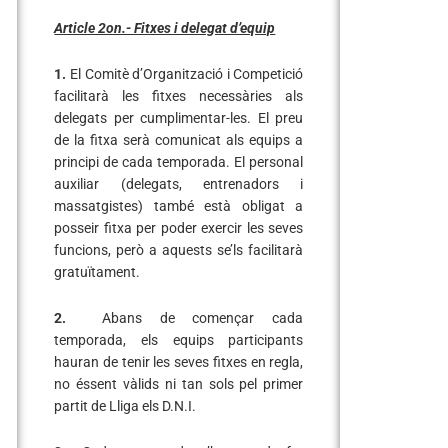
Article 2on.- Fitxes i delegat d’equip
1.
El Comitè d’Organització i Competició
facilitarà les fitxes necessàries als
delegats per cumplimentar-les. El preu
de la fitxa serà comunicat als equips a
principi de cada temporada. El personal
auxiliar (delegats, entrenadors i
massatgistes) també està obligat a
posseir fitxa per poder exercir les seves
funcions, però a aquests se’ls facilitarà
gratuïtament.
2.
Abans de començar cada
temporada, els equips participants
hauran de tenir les seves fitxes en regla,
no éssent vàlids ni tan sols pel primer
partit de Lliga els D.N.I.